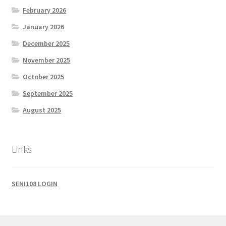
February 2026
January 2026
December 2025
November 2025
October 2025
September 2025
August 2025
Links
SENI108 LOGIN