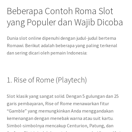
Beberapa Contoh Roma Slot
yang Populer dan Wajib Dicoba
Dunia slot online dipenuhi dengan judul-judul bertema
Romawi. Berikut adalah beberapa yang paling terkenal
dan sering dicari oleh pemain Indonesia:
1. Rise of Rome (Playtech)
Slot klasik yang sangat solid. Dengan 5 gulungan dan 25
garis pembayaran, Rise of Rome menawarkan fitur
“Gamble” yang memungkinkan Anda menggandakan
kemenangan dengan menebak warna atau suit kartu.
Simbol-simbolnya mencakup Centurion, Patung, dan