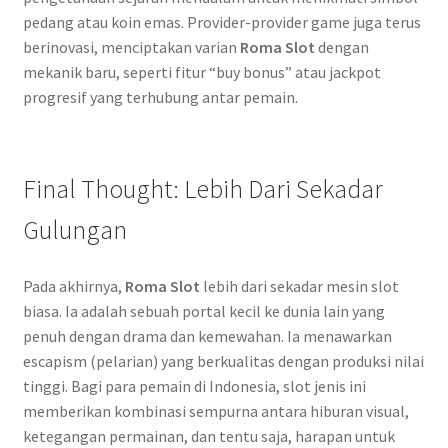
pedang atau koin emas. Provider-provider game juga terus
berinovasi, menciptakan varian
Roma Slot
dengan
mekanik baru, seperti fitur “buy bonus” atau jackpot
progresif yang terhubung antar pemain.
Final Thought: Lebih Dari Sekadar
Gulungan
Pada akhirnya,
Roma Slot
lebih dari sekadar mesin slot
biasa. Ia adalah sebuah portal kecil ke dunia lain yang
penuh dengan drama dan kemewahan. Ia menawarkan
escapism (pelarian) yang berkualitas dengan produksi nilai
tinggi. Bagi para pemain di Indonesia, slot jenis ini
memberikan kombinasi sempurna antara hiburan visual,
ketegangan permainan, dan tentu saja, harapan untuk