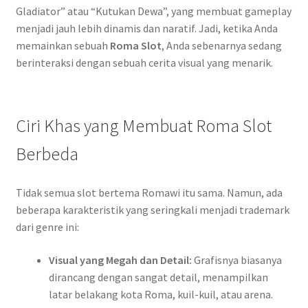
Gladiator” atau “Kutukan Dewa”, yang membuat gameplay
menjadi jauh lebih dinamis dan naratif. Jadi, ketika Anda
memainkan sebuah
Roma Slot
, Anda sebenarnya sedang
berinteraksi dengan sebuah cerita visual yang menarik.
Ciri Khas yang Membuat Roma Slot
Berbeda
Tidak semua slot bertema Romawi itu sama. Namun, ada
beberapa karakteristik yang seringkali menjadi trademark
dari genre ini:
Visual yang Megah dan Detail:
Grafisnya biasanya
dirancang dengan sangat detail, menampilkan
latar belakang kota Roma, kuil-kuil, atau arena.