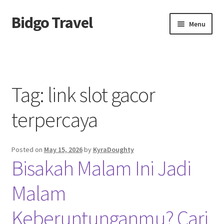
Bidgo Travel
Skip
Skip
Menu
to
to
navigation
content
Home
About Us
Tag:
link slot gacor
Contact Us
terpercaya
Privacy Policy
Posted on
May 15, 2026
by
KyraDoughty
Bisakah Malam Ini Jadi
Malam
Keberuntunganmu? Cari