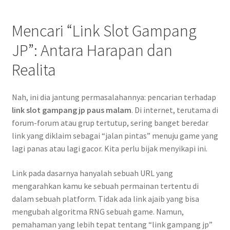
Mencari “Link Slot Gampang
JP”: Antara Harapan dan
Realita
Nah, ini dia jantung permasalahannya: pencarian terhadap
link slot gampang jp paus malam
. Di internet, terutama di
forum-forum atau grup tertutup, sering banget beredar
link yang diklaim sebagai “jalan pintas” menuju game yang
lagi panas atau lagi gacor. Kita perlu bijak menyikapi ini.
Link pada dasarnya hanyalah sebuah URL yang
mengarahkan kamu ke sebuah permainan tertentu di
dalam sebuah platform. Tidak ada link ajaib yang bisa
mengubah algoritma RNG sebuah game. Namun,
pemahaman yang lebih tepat tentang “link gampang jp”