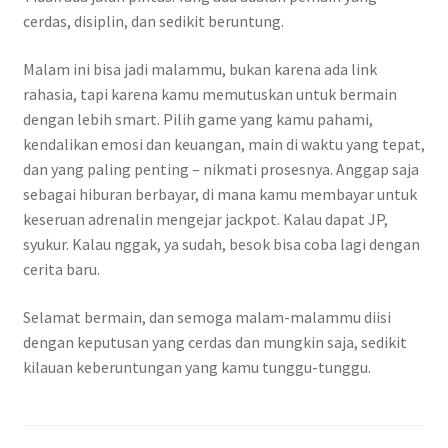
cerdas, disiplin, dan sedikit beruntung.
Malam ini bisa jadi malammu, bukan karena ada link
rahasia, tapi karena kamu memutuskan untuk bermain
dengan lebih smart. Pilih game yang kamu pahami,
kendalikan emosi dan keuangan, main di waktu yang tepat,
dan yang paling penting – nikmati prosesnya. Anggap saja
sebagai hiburan berbayar, di mana kamu membayar untuk
keseruan adrenalin mengejar jackpot. Kalau dapat JP,
syukur. Kalau nggak, ya sudah, besok bisa coba lagi dengan
cerita baru.
Selamat bermain, dan semoga malam-malammu diisi
dengan keputusan yang cerdas dan mungkin saja, sedikit
kilauan keberuntungan yang kamu tunggu-tunggu.