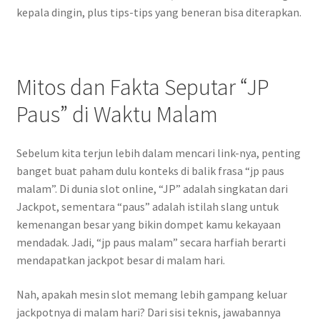
kepala dingin, plus tips-tips yang beneran bisa diterapkan.
Mitos dan Fakta Seputar “JP
Paus” di Waktu Malam
Sebelum kita terjun lebih dalam mencari link-nya, penting
banget buat paham dulu konteks di balik frasa “jp paus
malam”. Di dunia slot online, “JP” adalah singkatan dari
Jackpot, sementara “paus” adalah istilah slang untuk
kemenangan besar yang bikin dompet kamu kekayaan
mendadak. Jadi, “jp paus malam” secara harfiah berarti
mendapatkan jackpot besar di malam hari.
Nah, apakah mesin slot memang lebih gampang keluar
jackpotnya di malam hari? Dari sisi teknis, jawabannya