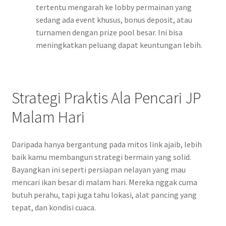
tertentu mengarah ke lobby permainan yang
sedang ada event khusus, bonus deposit, atau
turnamen dengan prize pool besar. Ini bisa
meningkatkan peluang dapat keuntungan lebih.
Strategi Praktis Ala Pencari JP
Malam Hari
Daripada hanya bergantung pada mitos link ajaib, lebih
baik kamu membangun strategi bermain yang solid.
Bayangkan ini seperti persiapan nelayan yang mau
mencari ikan besar di malam hari. Mereka nggak cuma
butuh perahu, tapi juga tahu lokasi, alat pancing yang
tepat, dan kondisi cuaca.