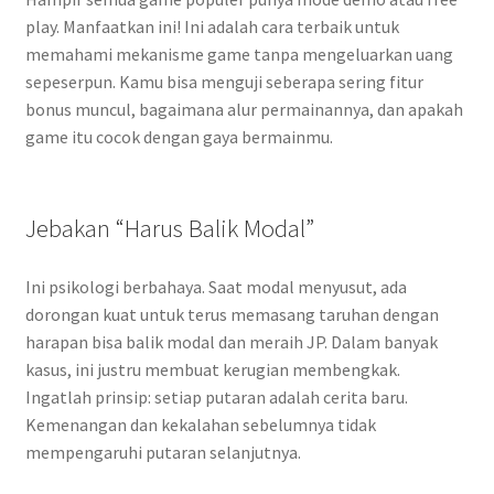
play. Manfaatkan ini! Ini adalah cara terbaik untuk
memahami mekanisme game tanpa mengeluarkan uang
sepeserpun. Kamu bisa menguji seberapa sering fitur
bonus muncul, bagaimana alur permainannya, dan apakah
game itu cocok dengan gaya bermainmu.
Jebakan “Harus Balik Modal”
Ini psikologi berbahaya. Saat modal menyusut, ada
dorongan kuat untuk terus memasang taruhan dengan
harapan bisa balik modal dan meraih JP. Dalam banyak
kasus, ini justru membuat kerugian membengkak.
Ingatlah prinsip: setiap putaran adalah cerita baru.
Kemenangan dan kekalahan sebelumnya tidak
mempengaruhi putaran selanjutnya.