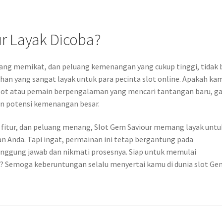
r Layak Dicoba?
yang memikat, dan peluang kemenangan yang cukup tinggi, tidak 
ihan yang sangat layak untuk para pecinta slot online. Apakah ka
lot atau pemain berpengalaman yang mencari tantangan baru, 
an potensi kemenangan besar.
itur, dan peluang menang, Slot Gem Saviour memang layak untu
nan Anda. Tapi ingat, permainan ini tetap bergantung pada
anggung jawab dan nikmati prosesnya. Siap untuk memulai
 Semoga keberuntungan selalu menyertai kamu di dunia slot Ge