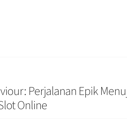
viour: Perjalanan Epik Menu
Slot Online