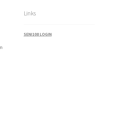
Links
SENI108 LOGIN
an