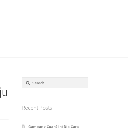
Search
for:
ju
Recent Posts
Gampang Cuan? Ini Dia Cara