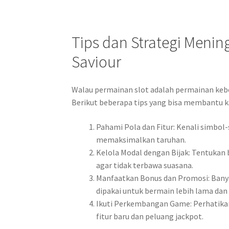
Tips dan Strategi Meni
Saviour
Walau permainan slot adalah permainan keber
Berikut beberapa tips yang bisa membantu 
Pahami Pola dan Fitur: Kenali simbol
memaksimalkan taruhan.
Kelola Modal dengan Bijak: Tentukan
agar tidak terbawa suasana.
Manfaatkan Bonus dan Promosi: Bany
dipakai untuk bermain lebih lama da
Ikuti Perkembangan Game: Perhatika
fitur baru dan peluang jackpot.