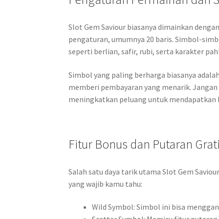
Slot Gem Saviour biasanya dimainkan dengan 
pengaturan, umumnya 20 baris. Simbol-simbo
seperti berlian, safir, rubi, serta karakter
Simbol yang paling berharga biasanya adala
memberi pembayaran yang menarik. Jangan l
meningkatkan peluang untuk mendapatkan 
Fitur Bonus dan Putaran Grat
Salah satu daya tarik utama Slot Gem Saviou
yang wajib kamu tahu:
Wild Symbol: Simbol ini bisa menggan